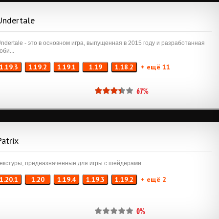
Undertale
ndertale - это в основном игра, выпущенная в 2015 году и разработанная
оби...
1.19.3
1.19.2
1.19.1
1.19
1.18.2
+ ещё 11
67%
Patrix
екстуры, предназначенные для игры с шейдерами....
1.20.1
1.20
1.19.4
1.19.3
1.19.2
+ ещё 2
0%