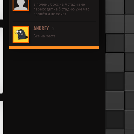
а почему босс на 4 стадии не
переходит на 5 стадию уже час
прошёл и не хочет
ANDREY
Все на месте