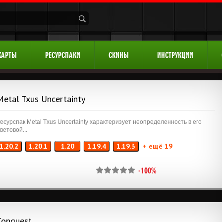
КАРТЫ
РЕСУРСПАКИ
СКИНЫ
ИНСТРУКЦИИ
Metal Txus Uncertainty
есурспак Metal Txus Uncertainty характеризует неопределенность в его
ветовой...
1.20.2
1.20.1
1.20
1.19.4
1.19.3
+ ещё 19
-100%
Conquest