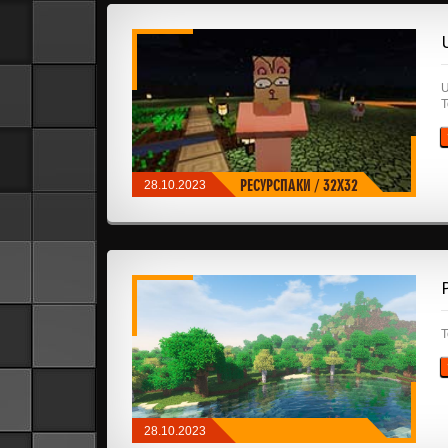
U
Т
РЕСУРСПАКИ
/
32X32
28.10.2023
Т
28.10.2023