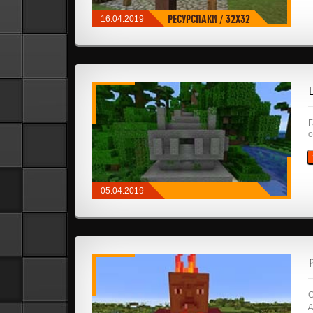
РЕСУРСПАКИ
/
32X32
16.04.2019
Г
о
05.04.2019
РЕСУРСПАКИ
/
32X32
/
64X64
/
128X128
/
256X256
С
д