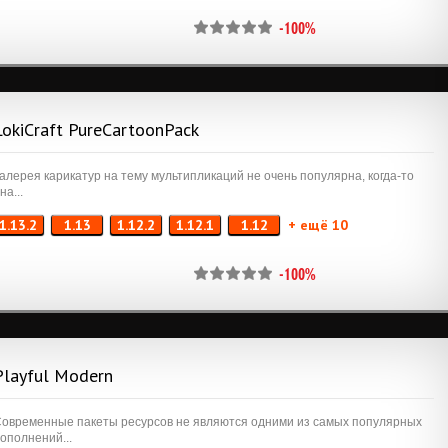
-100%
LokiCraft PureCartoonPack
алерея карикатур на тему мультипликаций не очень популярна, когда-то
на...
1.13.2
1.13
1.12.2
1.12.1
1.12
+ ещё 10
-100%
Playful Modern
овременные пакеты ресурсов не являются одними из самых популярных
ополнений...