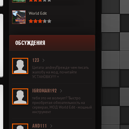
World Edit
ОБСУЖДЕНИЯ
123
Цитата: andreyПрежде чем писать
жалобу на мод, почитайте
УСТАНОВКУ!!! +
IGROMAN192
тебя это не волнует? "Быстро
приобретая обязательность на
серверах, МОД World Edit - мощный
инструмент
AND111