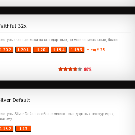
Faithful 32x
екстуры очень похожи на стандартные, но менее пиксельные, более...
1.20.2
1.20.1
1.20
1.19.4
1.19.3
+ ещё 25
80%
Silver Default
екстуры Silver Default особо не меняют стандартных текстур игры,
оэтому...
1.13.2
1.13