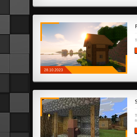
РЕСУРСПАКИ
/
ТЕКСТУРЫ 1.19
/
32X32
Т
28.10.2023
РЕСУРСПАКИ
/
32X32
/
64X64
Т
п