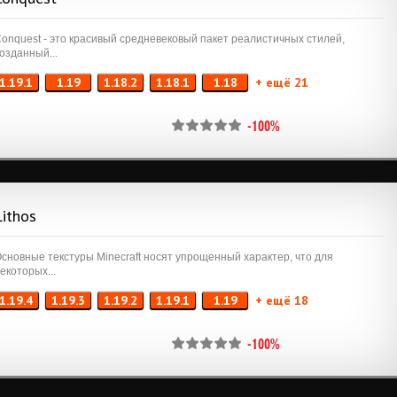
onquest - это красивый средневековый пакет реалистичных стилей,
озданный...
1.19.1
1.19
1.18.2
1.18.1
1.18
+ ещё 21
-100%
Lithos
сновные текстуры Minecraft носят упрощенный характер, что для
екоторых...
1.19.4
1.19.3
1.19.2
1.19.1
1.19
+ ещё 18
-100%