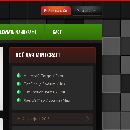
Войти на сайт
Регистрация
СКАЧАТЬ МАЙНКРАФТ
БЛОГ
ВСЁ ДЛЯ MINECRAFT
Minecraft Forge
/
Fabric
OptiFine
/
Sodium
/
Iris
Just Enough Items
/
EMI
Xаero's Mаp
/
JourneyMap
Майнкрафт 1.20.2