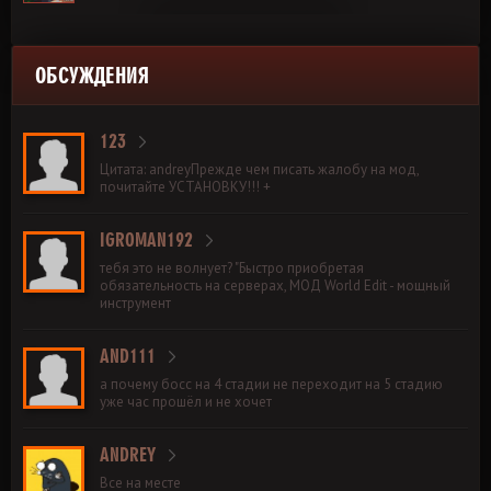
ОБСУЖДЕНИЯ
123
Цитата: andreyПрежде чем писать жалобу на мод,
почитайте УСТАНОВКУ!!! +
IGROMAN192
тебя это не волнует? "Быстро приобретая
обязательность на серверах, МОД World Edit - мощный
инструмент
AND111
а почему босс на 4 стадии не переходит на 5 стадию
уже час прошёл и не хочет
ANDREY
Все на месте