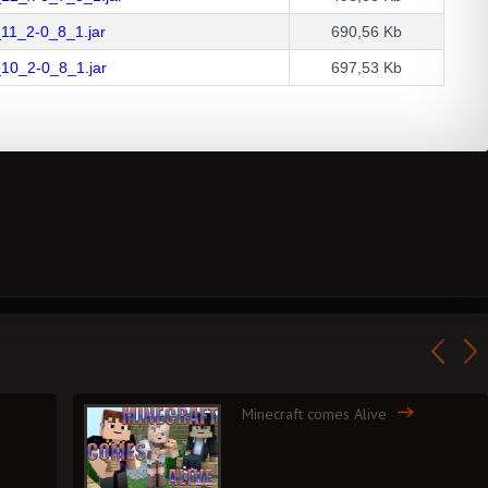
_11_2-0_8_1.jar
690,56 Kb
_10_2-0_8_1.jar
697,53 Kb
Minecraft comes Alive