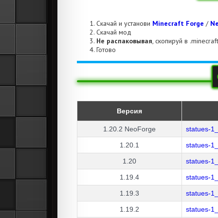
Скачай и установи
Minecraft Forge
/
Ne
Скачай мод
Не распаковывая
, скопируй в .minecra
Готово
Версия
1.20.2
NeoForge
statues-1
1.20.1
statues-1
1.20
statues-1
1.19.4
statues-1
1.19.3
statues-1
1.19.2
statues-1