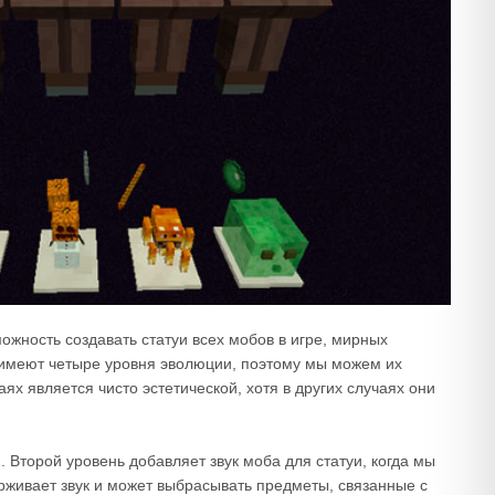
ожность создавать статуи всех мобов в игре, мирных
 имеют четыре уровня эволюции, поэтому мы можем их
аях является чисто эстетической, хотя в других случаях они
 Второй уровень добавляет звук моба для статуи, когда мы
рживает звук и может выбрасывать предметы, связанные с