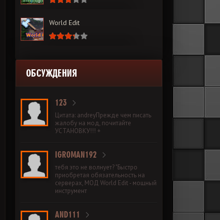
World Edit
ОБСУЖДЕНИЯ
123
Цитата: andreyПрежде чем писать
жалобу на мод, почитайте
УСТАНОВКУ!!! +
IGROMAN192
тебя это не волнует? "Быстро
приобретая обязательность на
серверах, МОД World Edit - мощный
инструмент
AND111