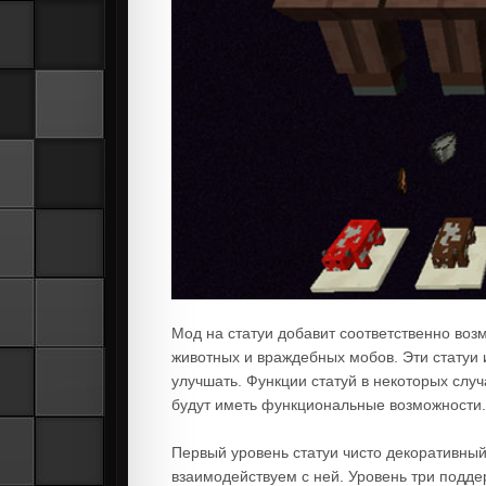
Мод на статуи добавит соответственно возм
животных и враждебных мобов. Эти статуи
улучшать. Функции статуй в некоторых случ
будут иметь функциональные возможности.
Первый уровень статуи чисто декоративный.
взаимодействуем с ней. Уровень три подде