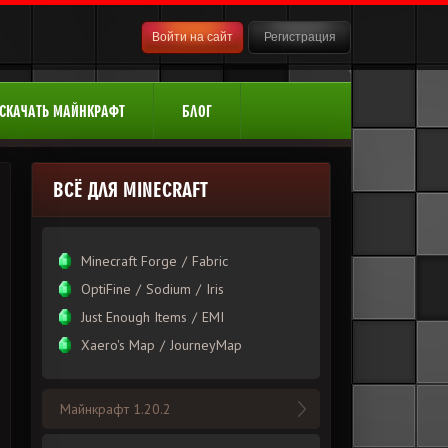
Войти на сайт
Регистрация
СКАЧАТЬ МАЙНКРАФТ
БЛОГ
ВСЁ ДЛЯ MINECRAFT
Minecraft Forge
/
Fabric
OptiFine
/
Sodium
/
Iris
Just Enough Items
/
EMI
Xаero's Mаp
/
JourneyMap
Майнкрафт 1.20.2