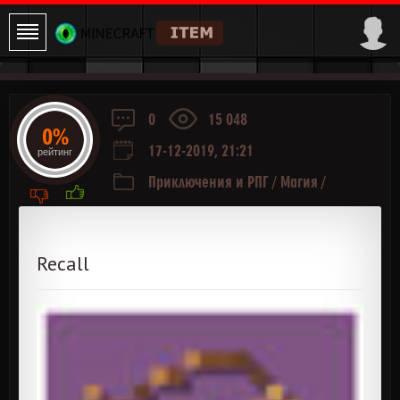
0
15 048
0%
17-12-2019, 21:21
рейтинг
Приключения и РПГ
/
Магия
/
Транспорт
Recall