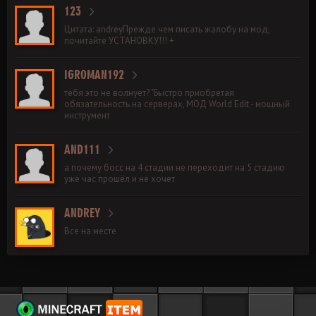
123
Цитата: andreyПрежде чем писать жалобу на мод,
почитайте УСТАНОВКУ!!! +
IGROMAN192
тебя это не волнует? "Быстро приобретая
обязательность на серверах, МОД World Edit - мощный
инструмент
AND111
а почему босс на 4 стадии не переходит на 5 стадию
уже час прошёл и не хочет
ANDREY
Все на месте