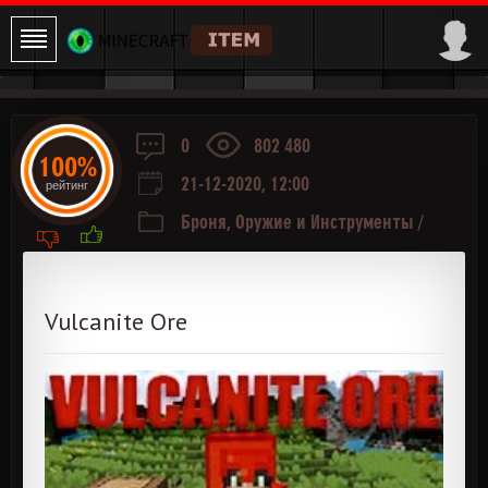
0
802 480
100%
21-12-2020, 12:00
рейтинг
Броня, Оружие и Инструменты
/
Руда и Ресурсы
Vulcanite Ore