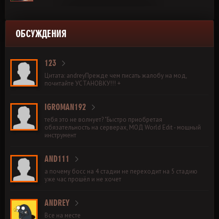
ОБСУЖДЕНИЯ
123
Цитата: andreyПрежде чем писать жалобу на мод,
почитайте УСТАНОВКУ!!! +
IGROMAN192
тебя это не волнует? "Быстро приобретая
обязательность на серверах, МОД World Edit - мощный
инструмент
AND111
а почему босс на 4 стадии не переходит на 5 стадию
уже час прошёл и не хочет
ANDREY
Все на месте