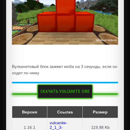
Вулканитовый блок зажжет моба на 3 секунды, если он
ходит по нему
СКАЧАТЬ VULCANITE ORE
Версия
Ссылка
Размер
vulcanite-
1.16.1
2_1_3-
119,98 Kb