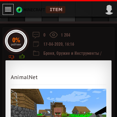
0
1 204
0%
17-04-2020, 16:16
рейтинг
Броня, Оружие и Инструменты
/
Хранение
AnimalNet