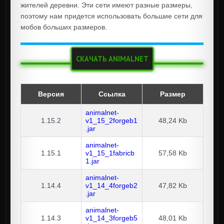
жителей деревни. Эти сети имеют разные размеры,
поэтому нам придется использовать большие сети для
мобов больших размеров.
СКАЧАТЬ ANIMALNET
Версия
Ссылка
Размер
animalnet-
1.15.2
v1_15_2forgeb1
48,24 Kb
.jar
animalnet-
1.15.1
v1_15_1fabricb
57,58 Kb
1.jar
animalnet-
1.14.4
v1_14_4forgeb2
47,82 Kb
.jar
animalnet-
1.14.3
v1_14_3forgeb5
48,01 Kb