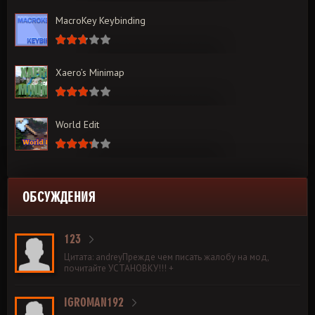
MacroKey Keybinding
Xaero’s Minimap
World Edit
ОБСУЖДЕНИЯ
123
Цитата: andreyПрежде чем писать жалобу на мод,
почитайте УСТАНОВКУ!!! +
IGROMAN192