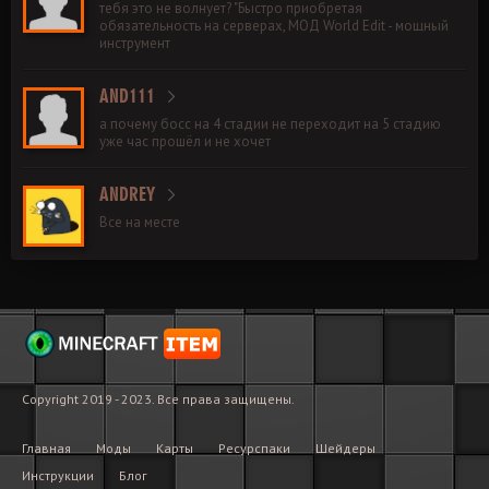
тебя это не волнует? "Быстро приобретая
обязательность на серверах, МОД World Edit - мощный
инструмент
AND111
а почему босс на 4 стадии не переходит на 5 стадию
уже час прошёл и не хочет
ANDREY
Все на месте
Copyright 2019 - 2023. Все права защищены.
Главная
Моды
Карты
Ресурспаки
Шейдеры
Инструкции
Блог