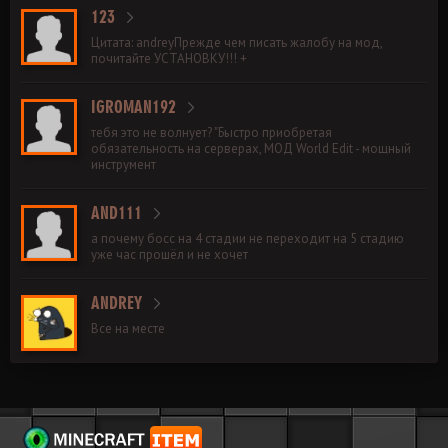
123
Цитата: andreyПрежде чем писать жалобу на мод,
почитайте УСТАНОВКУ!!! +
IGROMAN192
тебя это не волнует? "Быстро приобретая
обязательность на серверах, МОД World Edit - мощный
инструмент
AND111
а почему босс на 4 стадии не переходит на 5 стадию
уже час прошёл и не хочет
ANDREY
Все на месте