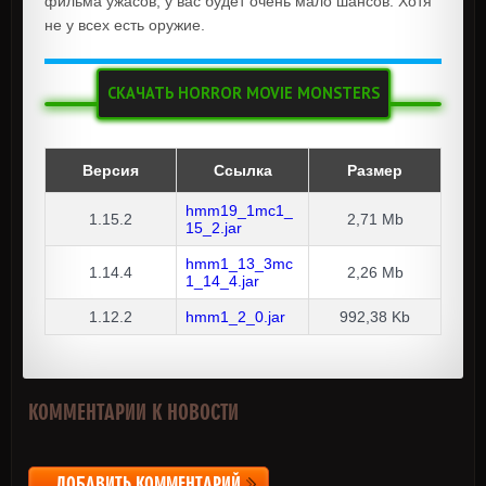
фильма ужасов, у вас будет очень мало шансов. Хотя
не у всех есть оружие.
СКАЧАТЬ HORROR MOVIE MONSTERS
Версия
Ссылка
Размер
hmm19_1mc1_
1.15.2
2,71 Mb
15_2.jar
hmm1_13_3mc
1.14.4
2,26 Mb
1_14_4.jar
1.12.2
hmm1_2_0.jar
992,38 Kb
КОММЕНТАРИИ К НОВОСТИ
ДОБАВИТЬ КОММЕНТАРИЙ