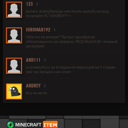
123
Цитата: andreyПрежде чем писать жалобу на мод,
почитайте УСТАНОВКУ!!! +
IGROMAN192
тебя это не волнует? "Быстро приобретая
обязательность на серверах, МОД World Edit - мощный
инструмент
AND111
а почему босс на 4 стадии не переходит на 5 стадию
уже час прошёл и не хочет
ANDREY
Все на месте