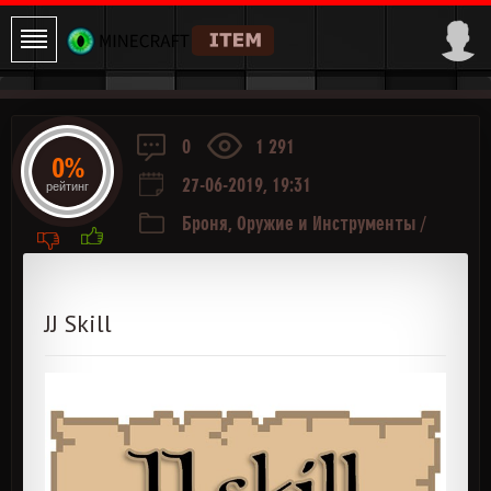
0
1 291
0%
27-06-2019, 19:31
рейтинг
Броня, Оружие и Инструменты
/
Приключения и РПГ
/
Магия
/
Фермерство
/
Руда и Ресурсы
JJ Skill