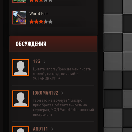
World Edit
ОБСУЖДЕНИЯ
123
Цитата: andreyПрежде чем писать
жалобу на мод, почитайте
УСТАНОВКУ!!! +
IGROMAN192
тебя это не волнует? "Быстро
приобретая обязательность на
серверах, МОД World Edit - мощный
инструмент
AND111