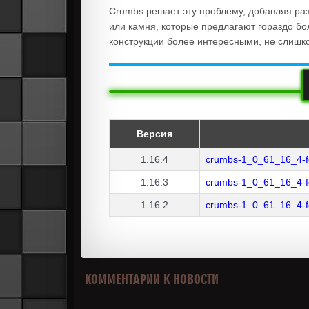
Crumbs решает эту проблему, добавляя раз
или камня, которые предлагают гораздо бо
конструкции более интересными, не слишк
Версия
1.16.4
crumbs-1_0_61_16_4-fo
1.16.3
crumbs-1_0_61_16_4-fo
1.16.2
crumbs-1_0_61_16_4-fo
КОММЕНТАРИИ К НОВОСТИ