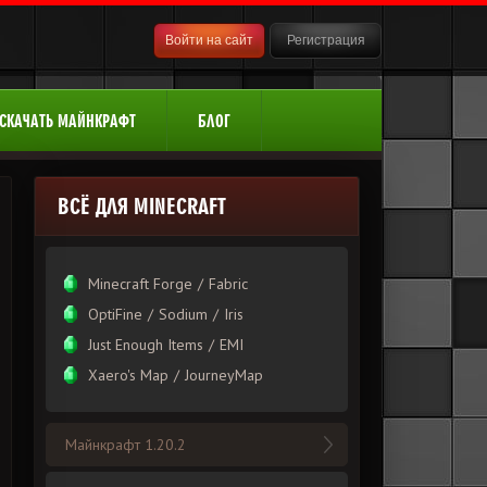
Войти на сайт
Регистрация
СКАЧАТЬ МАЙНКРАФТ
БЛОГ
ВСЁ ДЛЯ MINECRAFT
Minecraft Forge
/
Fabric
OptiFine
/
Sodium
/
Iris
Just Enough Items
/
EMI
Xаero's Mаp
/
JourneyMap
Майнкрафт 1.20.2