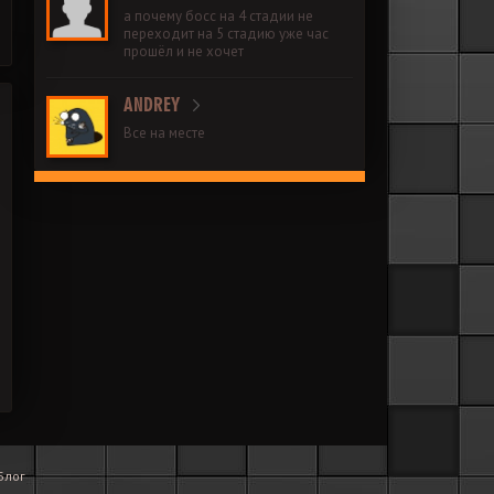
а почему босс на 4 стадии не
переходит на 5 стадию уже час
прошёл и не хочет
ANDREY
Все на месте
Блог