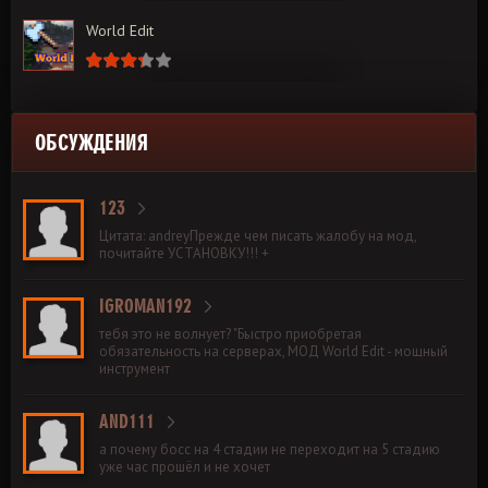
World Edit
ОБСУЖДЕНИЯ
123
Цитата: andreyПрежде чем писать жалобу на мод,
почитайте УСТАНОВКУ!!! +
IGROMAN192
тебя это не волнует? "Быстро приобретая
обязательность на серверах, МОД World Edit - мощный
инструмент
AND111
а почему босс на 4 стадии не переходит на 5 стадию
уже час прошёл и не хочет