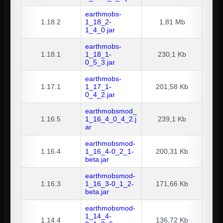
earthmobs-
1.18.2
1_18_2-
1,81 Mb
1_4_0.jar
earthmobs-
1.18.1
1_18_1-
230,1 Kb
0_5_3.jar
earthmobs-
1.17.1
1_17_1-
201,58 Kb
0_4_2.jar
earthmobsmod_
1.16.5
1_16_4_0_4_2.j
239,1 Kb
ar
earthmobsmod-
1.16.4
1_16_4-0_2_1-
200,31 Kb
beta.jar
earthmobsmod-
1.16.3
1_16_3-0_1_2-
171,66 Kb
beta.jar
earthmobsmod-
1_14_4-
1.14.4
136,72 Kb