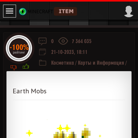
0
7 364 035
-100%
21-10-2023, 18:11
рейтинг
Косметика
/
Карты и Информация
/
Мобы
Earth Mobs