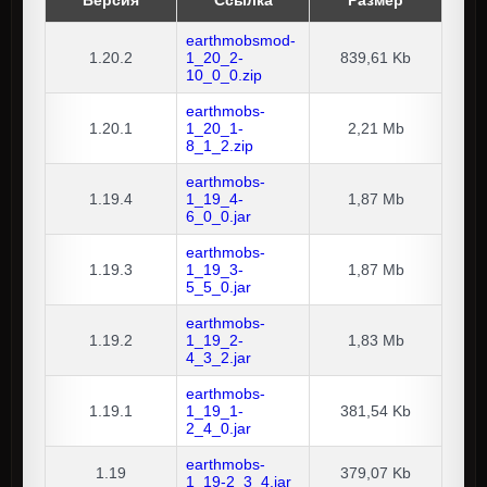
Версия
Ссылка
Размер
earthmobsmod-
1.20.2
1_20_2-
839,61 Kb
10_0_0.zip
earthmobs-
1.20.1
1_20_1-
2,21 Mb
8_1_2.zip
earthmobs-
1.19.4
1_19_4-
1,87 Mb
6_0_0.jar
earthmobs-
1.19.3
1_19_3-
1,87 Mb
5_5_0.jar
earthmobs-
1.19.2
1_19_2-
1,83 Mb
4_3_2.jar
earthmobs-
1.19.1
1_19_1-
381,54 Kb
2_4_0.jar
earthmobs-
1.19
379,07 Kb
1_19-2_3_4.jar