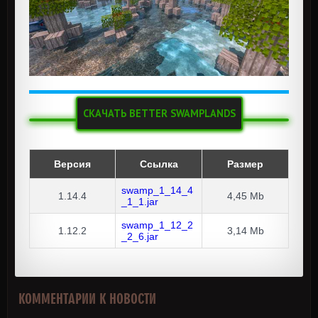
СКАЧАТЬ BETTER SWAMPLANDS
Версия
Ссылка
Размер
swamp_1_14_4
1.14.4
4,45 Mb
_1_1.jar
swamp_1_12_2
1.12.2
3,14 Mb
_2_6.jar
КОММЕНТАРИИ К НОВОСТИ