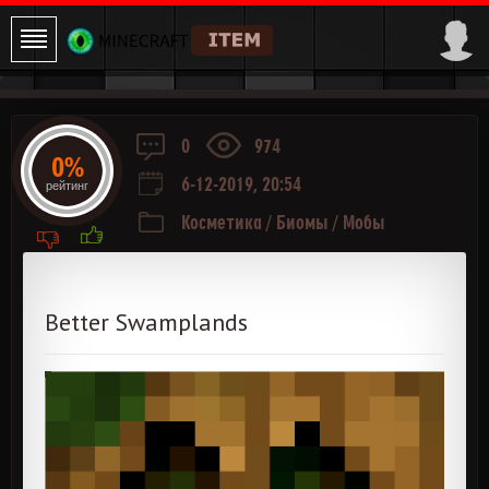
0
974
0%
6-12-2019, 20:54
рейтинг
Косметика
/
Биомы
/
Мобы
Better Swamplands