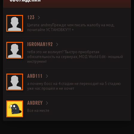
123
Цитата: andreyПрежде чем писать жалобу на мод,
почитайте УСТАНОВКУ!!! +
IGROMAN192
тебя это не волнует? "Быстро приобретая
обязательность на серверах, МОД World Edit - мощный
инструмент
AND111
а почему босс на 4 стадии не переходит на 5 стадию
уже час прошёл и не хочет
ANDREY
Все на месте