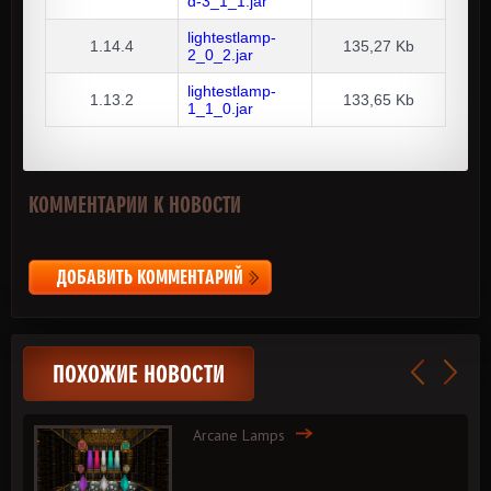
d-3_1_1.jar
lightestlamp-
1.14.4
135,27 Kb
2_0_2.jar
lightestlamp-
1.13.2
133,65 Kb
1_1_0.jar
КОММЕНТАРИИ К НОВОСТИ
ДОБАВИТЬ КОММЕНТАРИЙ
ПОХОЖИЕ НОВОСТИ
Arcane Lamps