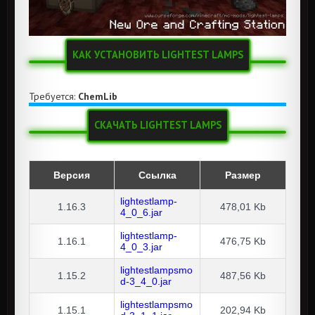
КАК УСТАНОВИТЬ LIGHTEST LAMPS
Требуется:
ChemLib
СКАЧАТЬ LIGHTEST LAMPS
Версия
Ссылка
Размер
lightestlamp-
1.16.3
478,01 Kb
4_0_6.jar
lightestlamp-
1.16.1
476,75 Kb
4_0_3.jar
lightestlampsmo
1.15.2
487,56 Kb
d-3_4_0.jar
lightestlampsmo
1.15.1
202,94 Kb