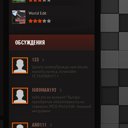
World Edit
ОБСУЖДЕНИЯ
123
Цитата: andreyПрежде чем писать
жалобу на мод, почитайте
УСТАНОВКУ!!! +
IGROMAN192
тебя это не волнует? "Быстро
приобретая обязательность на
серверах, МОД World Edit - мощный
инструмент
AND111