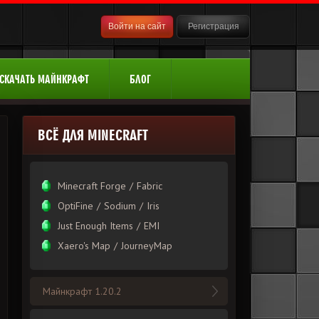
Войти на сайт
Регистрация
СКАЧАТЬ МАЙНКРАФТ
БЛОГ
ВСЁ ДЛЯ MINECRAFT
Minecraft Forge
/
Fabric
OptiFine
/
Sodium
/
Iris
Just Enough Items
/
EMI
Xаero's Mаp
/
JourneyMap
Майнкрафт 1.20.2