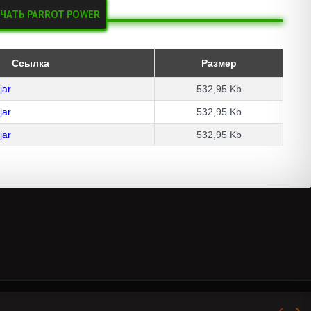
ЧАТЬ PARROT POWER
Ссылка
Размер
jar
532,95 Kb
jar
532,95 Kb
jar
532,95 Kb