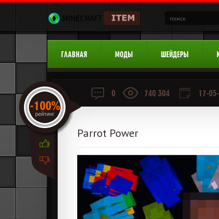
ГЛАВНАЯ
МОДЫ
ШЕЙДЕРЫ
0
740 304
17-05-
-100%
рейтинг
Parrot Power