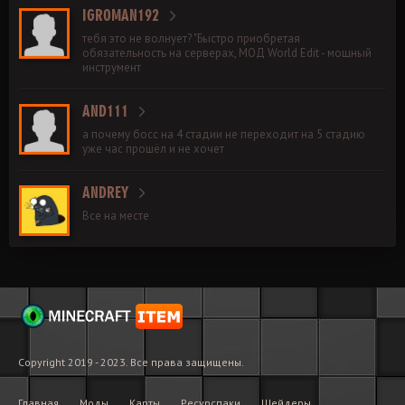
IGROMAN192
тебя это не волнует? "Быстро приобретая
обязательность на серверах, МОД World Edit - мощный
инструмент
AND111
а почему босс на 4 стадии не переходит на 5 стадию
уже час прошёл и не хочет
ANDREY
Все на месте
Copyright 2019 - 2023. Все права защищены.
Главная
Моды
Карты
Ресурспаки
Шейдеры