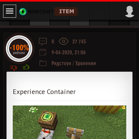
0
27 745
-100%
9-04-2020, 21:06
рейтинг
Редстоун
/
Хранение
Experience Container