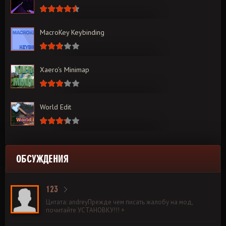
MacroKey Keybinding
Xaero’s Minimap
World Edit
ОБСУЖДЕНИЯ
123
Цитата: andreyПрежде чем писать жалобу на мод,
почитайте УСТАНОВКУ!!! +