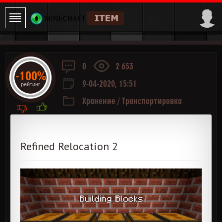
0
2 653
-100%
9-04-2020, 15:51
рейтинг
Хранение
/
Транспортировка
Refined Relocation 2