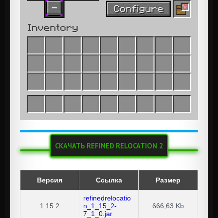
СКАЧАТЬ REFINED RELOCATION 2
Версия
Ссылка
Размер
refinedrelocatio
1.15.2
n_1_15_2-
666,63 Kb
7_1_0.jar