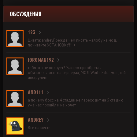
ОБСУЖДЕНИЯ
123
Цитата: andreyПрежде чем писать жалобу на мод,
почитайте УСТАНОВКУ!!! +
IGROMAN192
тебя это не волнует? "Быстро приобретая
обязательность на серверах, МОД World Edit - мощный
инструмент
AND111
а почему босс на 4 стадии не переходит на 5 стадию
уже час прошёл и не хочет
ANDREY
Все на месте