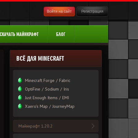
Войти на сайт
Регистрация
СКАЧАТЬ МАЙНКРАФТ
БЛОГ
ВСЁ ДЛЯ MINECRAFT
Minecraft Forge
/
Fabric
OptiFine
/
Sodium
/
Iris
Just Enough Items
/
EMI
Xаero's Mаp
/
JourneyMap
Майнкрафт 1.20.2