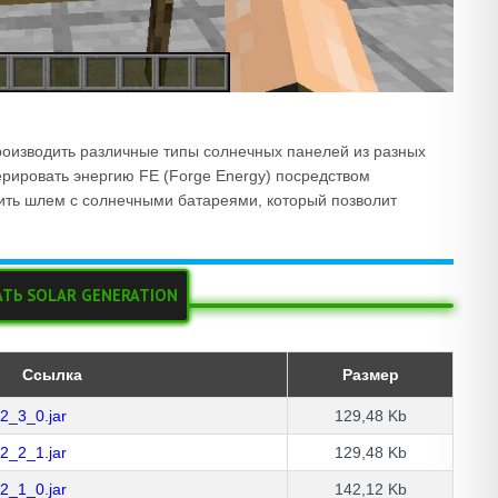
производить различные типы солнечных панелей из разных
ерировать энергию FE (Forge Energy) посредством
вить шлем с солнечными батареями, который позволит
АТЬ SOLAR GENERATION
Ссылка
Размер
2_3_0.jar
129,48 Kb
2_2_1.jar
129,48 Kb
2_1_0.jar
142,12 Kb