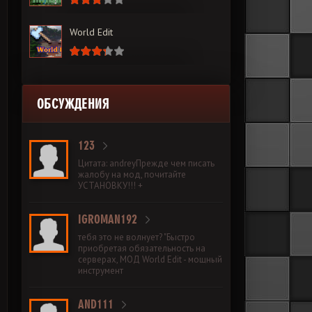
World Edit
ОБСУЖДЕНИЯ
123
Цитата: andreyПрежде чем писать
жалобу на мод, почитайте
УСТАНОВКУ!!! +
IGROMAN192
тебя это не волнует? "Быстро
приобретая обязательность на
серверах, МОД World Edit - мощный
инструмент
AND111