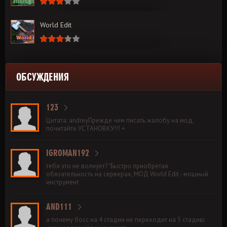
World Edit
ОБСУЖДЕНИЯ
123
Цитата: andreyПрежде чем писать жалобу на мод,
почитайте УСТАНОВКУ!!! +
IGROMAN192
тебя это не волнует? "Быстро приобретая
обязательность на серверах, МОД World Edit - мощный
инструмент
AND111
а почему босс на 4 стадии не переходит на 5 стадию