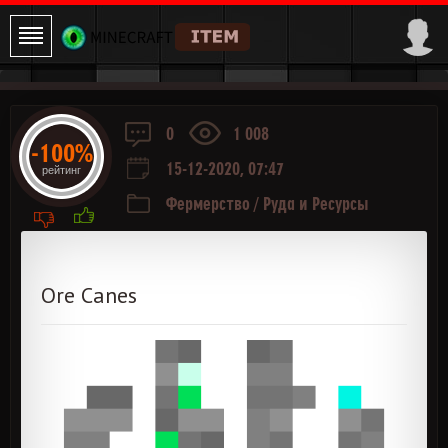
0
1 008
-100%
15-12-2020, 07:47
рейтинг
Фермерство
/
Руда и Ресурсы
Ore Canes