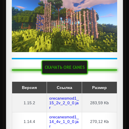
СКАЧАТЬ ORE CANES
Версия
Ссылка
Размер
orecanesmod1_
1.15.2
15_2v_2_0_0.ja
283,59 Kb
r
orecanesmod1_
1.14.4
14_4v_1_0_0.ja
270,12 Kb
r