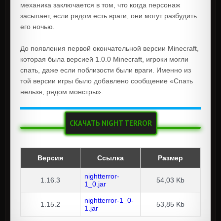
механика заключается в том, что когда персонаж
засыпает, если рядом есть враги, они могут разбудить
его ночью.
До появления первой окончательной версии Minecraft,
которая была версией 1.0.0 Minecraft, игроки могли
спать, даже если поблизости были враги. Именно из
той версии игры было добавлено сообщение «Спать
нельзя, рядом монстры».
СКАЧАТЬ NIGHT TERROR
Версия
Ссылка
Размер
nightterror-
1.16.3
54,03 Kb
1_0.jar
nightterror-1_0-
1.15.2
53,85 Kb
1.jar