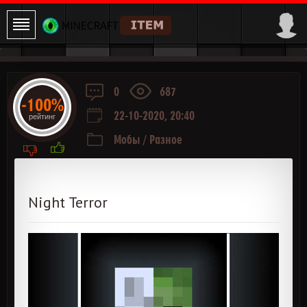
0
687
-100%
22-10-2020, 20:40
рейтинг
Мобы
/
Разное
Night Terror