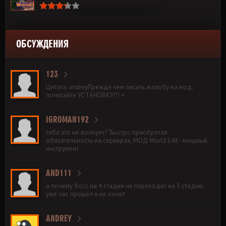
ОБСУЖДЕНИЯ
123
Цитата: andreyПрежде чем писать жалобу на мод,
почитайте УСТАНОВКУ!!! +
IGROMAN192
тебя это не волнует? "Быстро приобретая
обязательность на серверах, МОД World Edit - мощный
инструмент
AND111
а почему босс на 4 стадии не переходит на 5 стадию
уже час прошёл и не хочет
ANDREY