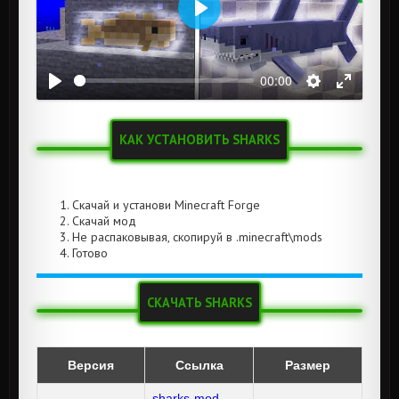
Воспроизвести
00:00
КАК УСТАНОВИТЬ SHARKS
Скачай и установи Minecraft Forge
Скачай мод
Не распаковывая, скопируй в .minecraft\mods
Готово
СКАЧАТЬ SHARKS
Версия
Ссылка
Размер
sharks-mod-