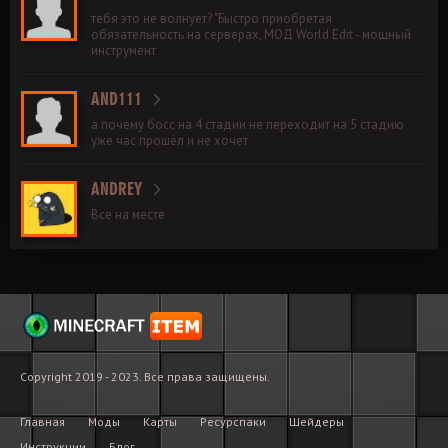
тебя это не волнует? "Быстро приобретая
обязательность на серверах, МОД World Edit - мощный
инструмент
AND111
а почему босс на 4 стадии не переходит на 5 стадию
уже час прошёл и не хочет
ANDREY
Все на месте
Copyright 2019 - 2023. Все права защищены.
Главная
Моды
Карты
Ресурспаки
Шейдеры
Инструкции
Блог