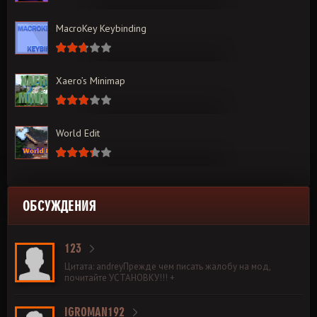
MacroKey Keybinding
Xaero’s Minimap
World Edit
ОБСУЖДЕНИЯ
123
Цитата: andreyПрежде чем писать жалобу на мод,
почитайте УСТАНОВКУ!!! +
IGROMAN192