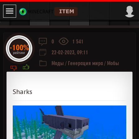
0
1 541
-100%
22-02-2023, 09:11
рейтинг
Моды
/
Генерация мира
/
Мобы
Sharks