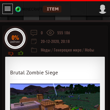
0
555 186
0%
20-12-2020, 20:18
рейтинг
Моды
/
Генерация мира
/
Мобы
Brutal Zombie Siege