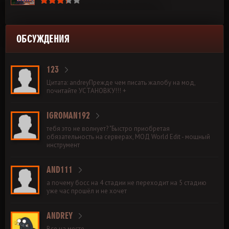
ОБСУЖДЕНИЯ
123
Цитата: andreyПрежде чем писать жалобу на мод,
почитайте УСТАНОВКУ!!! +
IGROMAN192
тебя это не волнует? "Быстро приобретая
обязательность на серверах, МОД World Edit - мощный
инструмент
AND111
а почему босс на 4 стадии не переходит на 5 стадию
уже час прошёл и не хочет
ANDREY
Все на месте