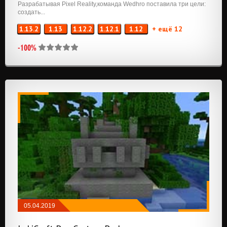
Разрабатывая Pixel Reality,команда Wedhro поставила три цели:
создать...
1.13.2
1.13
1.12.2
1.12.1
1.12
+ ещё 12
-100%
05.04.2019
РЕСУРСПАКИ
/
32X32
/
64X64
/
128X128