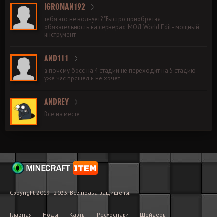
IGROMAN192
тебя это не волнует? "Быстро приобретая
обязательность на серверах, МОД World Edit - мощный
инструмент
AND111
а почему босс на 4 стадии не переходит на 5 стадию
уже час прошёл и не хочет
ANDREY
Все на месте
Copyright 2019 - 2023. Все права защищены.
Главная
Моды
Карты
Ресурспаки
Шейдеры