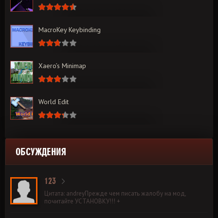
MacroKey Keybinding
Xaero’s Minimap
World Edit
ОБСУЖДЕНИЯ
123
Цитата: andreyПрежде чем писать жалобу на мод,
почитайте УСТАНОВКУ!!! +