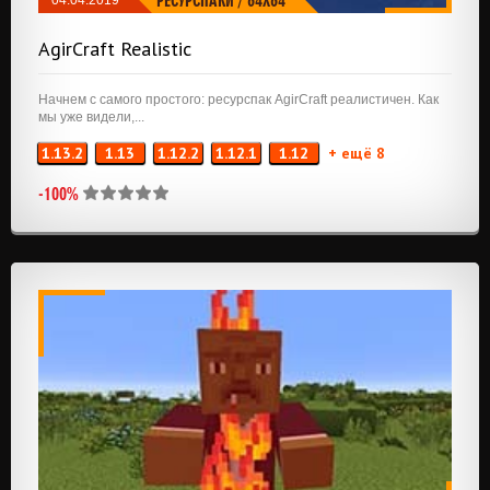
РЕСУРСПАКИ
/
64X64
AgirCraft Realistic
Начнем с самого простого: ресурспак AgirCraft реалистичен. Как
мы уже видели,...
1.13.2
1.13
1.12.2
1.12.1
1.12
+ ещё 8
-100%