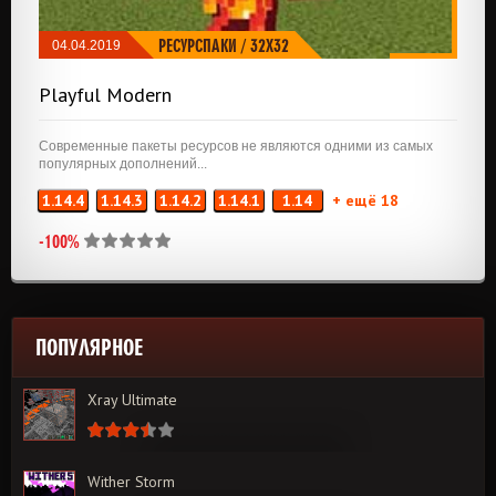
РЕСУРСПАКИ
/
32X32
04.04.2019
Playful Modern
Современные пакеты ресурсов не являются одними из самых
популярных дополнений...
1.14.4
1.14.3
1.14.2
1.14.1
1.14
+ ещё 18
-100%
ПОПУЛЯРНОЕ
Xray Ultimate
Wither Storm