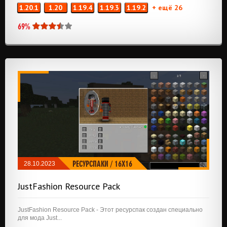
1.20.1
1.20
1.19.4
1.19.3
1.19.2
+ ещё 26
69%
РЕСУРСПАКИ
/
16X16
28.10.2023
JustFashion Resource Pack
JustFashion Resource Pack - Этот ресурспак создан специально
для мода Just...