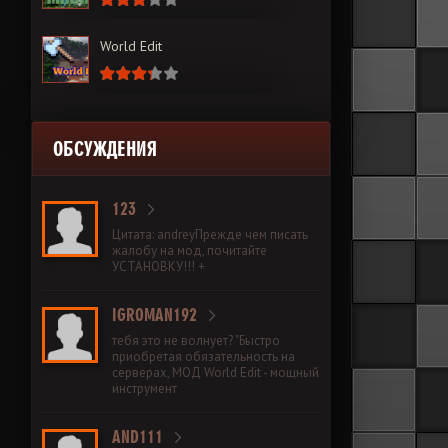
World Edit
ОБСУЖДЕНИЯ
123
Цитата: andreyПрежде чем писать
жалобу на мод, почитайте
УСТАНОВКУ!!! +
IGROMAN192
тебя это не волнует? "Быстро
приобретая обязательность на
серверах, МОД World Edit - мощный
инструмент
AND111