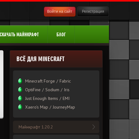
Войти на сайт
Регистрация
СКАЧАТЬ МАЙНКРАФТ
БЛОГ
ВСЁ ДЛЯ MINECRAFT
Minecraft Forge
/
Fabric
OptiFine
/
Sodium
/
Iris
Just Enough Items
/
EMI
Xаero's Mаp
/
JourneyMap
Майнкрафт 1.20.2