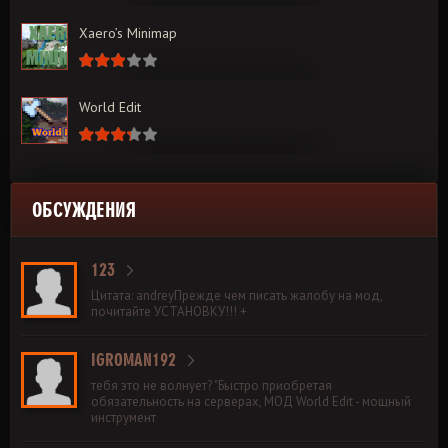
Xaero’s Minimap
World Edit
ОБСУЖДЕНИЯ
123
Цитата: andreyПрежде чем писать жалобу на мод,
почитайте УСТАНОВКУ!!! +
IGROMAN192
тебя это не волнует? "Быстро приобретая
обязательность на серверах, МОД World Edit - мощный
инструмент