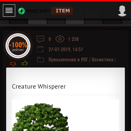
0
1 258
-100%
27-07-2019, 14:57
рейтинг
Приключения и РПГ
/
Косметика
/
Мобы
Creature Whisperer