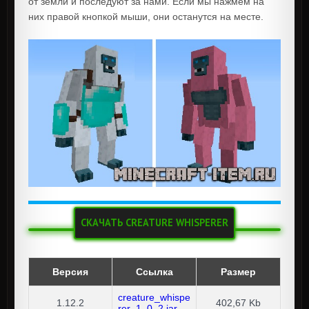
от земли и последуют за нами. Если мы нажмем на
них правой кнопкой мыши, они останутся на месте.
СКАЧАТЬ CREATURE WHISPERER
Версия
Ссылка
Размер
creature_whispe
1.12.2
402,67 Kb
rer_1_0_2.jar