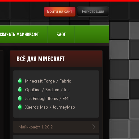
Войти на сайт
Регистрация
СКАЧАТЬ МАЙНКРАФТ
БЛОГ
ВСЁ ДЛЯ MINECRAFT
Minecraft Forge
/
Fabric
OptiFine
/
Sodium
/
Iris
Just Enough Items
/
EMI
Xаero's Mаp
/
JourneyMap
Майнкрафт 1.20.2