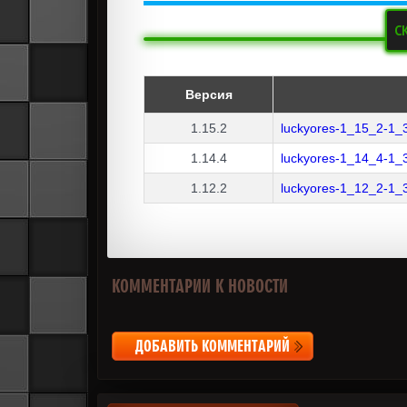
С
Версия
1.15.2
luckyores-1_15_2-1_3
1.14.4
luckyores-1_14_4-1_3
1.12.2
luckyores-1_12_2-1_3
КОММЕНТАРИИ К НОВОСТИ
ДОБАВИТЬ КОММЕНТАРИЙ