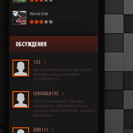
World Edit
ОБСУЖДЕНИЯ
123
Цитата: andreyПрежде чем писать
жалобу на мод, почитайте
УСТАНОВКУ!!! +
IGROMAN192
тебя это не волнует? "Быстро
приобретая обязательность на
серверах, МОД World Edit - мощный
инструмент
AND111