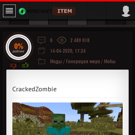
0
2 489 018
0%
14-04-2020, 17:24
рейтинг
Моды
/
Генерация мира
/
Мобы
CrackedZombie