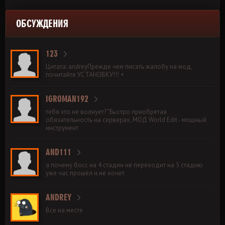
ОБСУЖДЕНИЯ
123
Цитата: andreyПрежде чем писать жалобу на мод,
почитайте УСТАНОВКУ!!! +
IGROMAN192
тебя это не волнует? "Быстро приобретая
обязательность на серверах, МОД World Edit - мощный
инструмент
AND111
а почему босс на 4 стадии не переходит на 5 стадию
уже час прошёл и не хочет
ANDREY
Все на месте