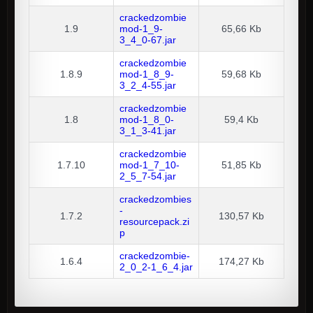
crackedzombie
1.9
mod-1_9-
65,66 Kb
3_4_0-67.jar
crackedzombie
1.8.9
mod-1_8_9-
59,68 Kb
3_2_4-55.jar
crackedzombie
1.8
mod-1_8_0-
59,4 Kb
3_1_3-41.jar
crackedzombie
1.7.10
mod-1_7_10-
51,85 Kb
2_5_7-54.jar
crackedzombies
-
1.7.2
130,57 Kb
resourcepack.zi
p
crackedzombie-
1.6.4
174,27 Kb
2_0_2-1_6_4.jar