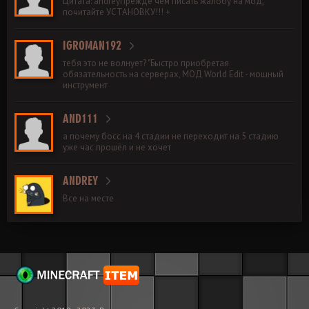
Цитата: andreyПрежде чем писать жалобу на мод,
почитайте УСТАНОВКУ!!! +
IGROMAN192
тебя это не волнует? "Быстро приобретая
обязательность на серверах, МОД World Edit - мощный
инструмент
AND111
а почему босс на 4 стадии не переходит на 5 стадию
уже час прошёл и не хочет
ANDREY
Все на месте