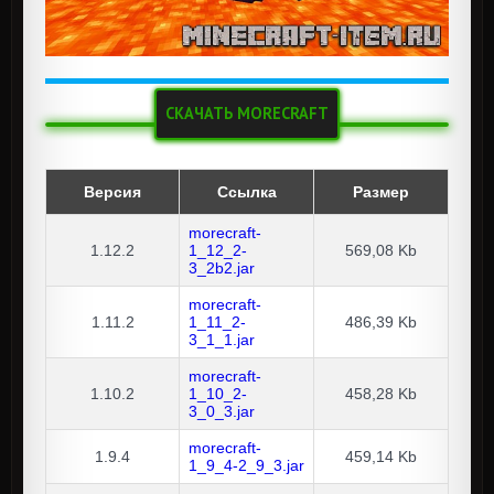
СКАЧАТЬ MORECRAFT
Версия
Ссылка
Размер
morecraft-
1.12.2
1_12_2-
569,08 Kb
3_2b2.jar
morecraft-
1.11.2
1_11_2-
486,39 Kb
3_1_1.jar
morecraft-
1.10.2
1_10_2-
458,28 Kb
3_0_3.jar
morecraft-
1.9.4
459,14 Kb
1_9_4-2_9_3.jar