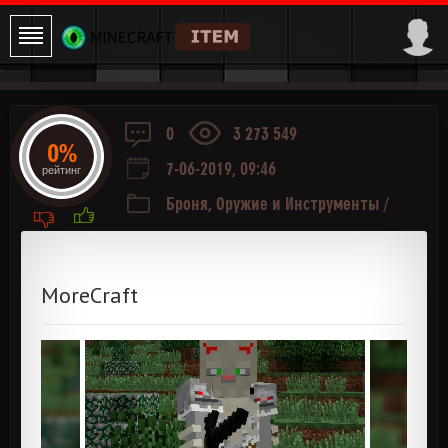
0
3 273 549
0%
7-06-2019, 09:46
рейтинг
Броня, Оружие и Инструменты
/
Приключения и РПГ
/
Еда
/
Руда и
Ресурсы
MoreCraft