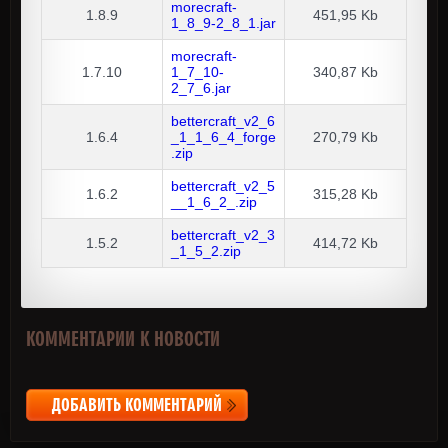
morecraft-
1.8.9
451,95 Kb
1_8_9-2_8_1.jar
morecraft-
1.7.10
1_7_10-
340,87 Kb
2_7_6.jar
bettercraft_v2_6
1.6.4
_1_1_6_4_forge
270,79 Kb
.zip
bettercraft_v2_5
1.6.2
315,28 Kb
__1_6_2_.zip
bettercraft_v2_3
1.5.2
414,72 Kb
_1_5_2.zip
КОММЕНТАРИИ К НОВОСТИ
ДОБАВИТЬ КОММЕНТАРИЙ