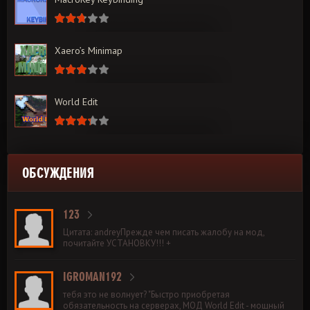
Xaero’s Minimap
World Edit
ОБСУЖДЕНИЯ
123
Цитата: andreyПрежде чем писать жалобу на мод,
почитайте УСТАНОВКУ!!! +
IGROMAN192
тебя это не волнует? "Быстро приобретая
обязательность на серверах, МОД World Edit - мощный