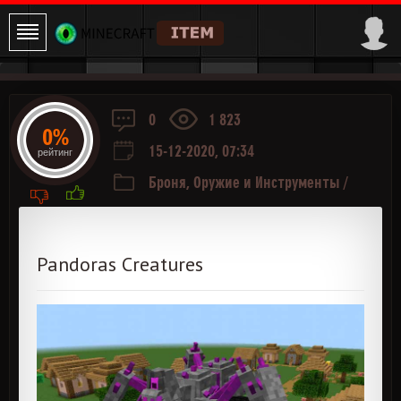
0
1 823
0%
15-12-2020, 07:34
рейтинг
Броня, Оружие и Инструменты
/
Приключения и РПГ
/
Еда
/
Мобы
Pandoras Creatures