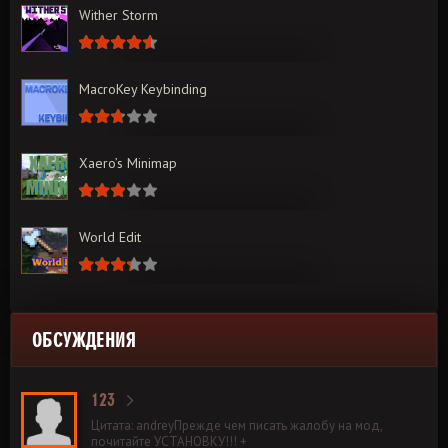
Wither Storm
MacroKey Keybinding
Xaero’s Minimap
World Edit
ОБСУЖДЕНИЯ
123
Цитата: andreyПрежде чем писать жалобу на мод,
почитайте УСТАНОВКУ!!! +