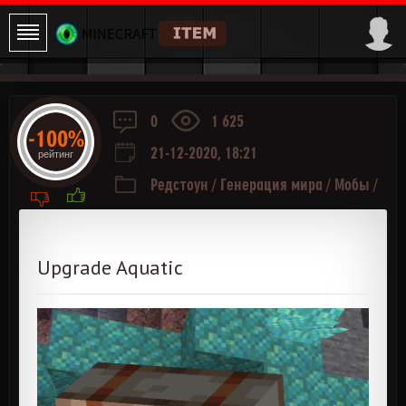
0
1 625
-100%
21-12-2020, 18:21
рейтинг
Редстоун
/
Генерация мира
/
Мобы
/
Руда и Ресурсы
/
Разное
Upgrade Aquatic