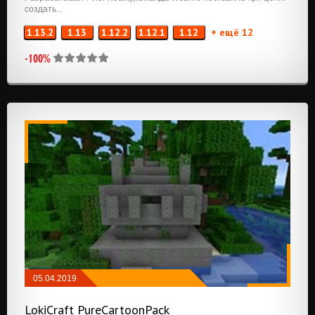
создать...
1.13.2
1.13
1.12.2
1.12.1
1.12
+ ещё 12
-100%
05.04.2019
РЕСУРСПАКИ
/
32X32
/
64X64
/
128X128
LokiCraft PureCartoonPack