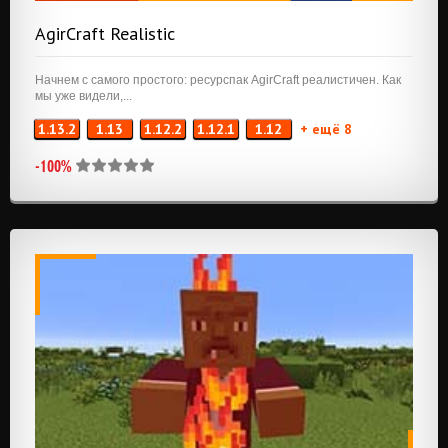
AgirCraft Realistic
Начнем с самого простого: ресурспак AgirCraft реалистичен. Как
мы уже видели,...
1.13.2
1.13
1.12.2
1.12.1
1.12
+ ещё 8
-100%