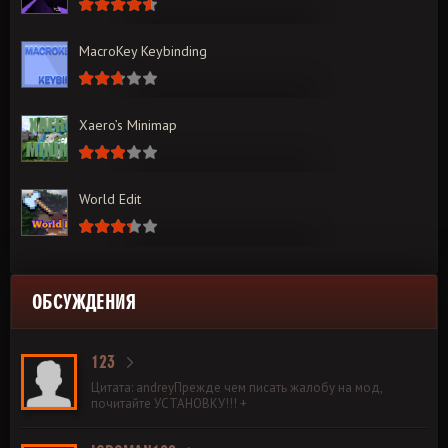
MacroKey Keybinding
Xaero’s Minimap
World Edit
ОБСУЖДЕНИЯ
123
Цитата: andreyПрежде чем писать жалобу на мод,
почитайте УСТАНОВКУ!!! +