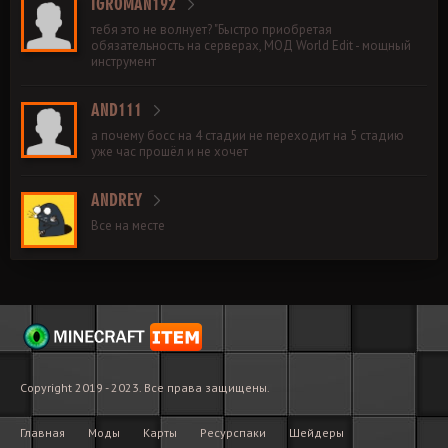
IGROMAN192
тебя это не волнует? "Быстро приобретая
обязательность на серверах, МОД World Edit - мощный
инструмент
AND111
а почему босс на 4 стадии не переходит на 5 стадию
уже час прошёл и не хочет
ANDREY
Все на месте
Copyright 2019 - 2023. Все права защищены.
Главная
Моды
Карты
Ресурспаки
Шейдеры