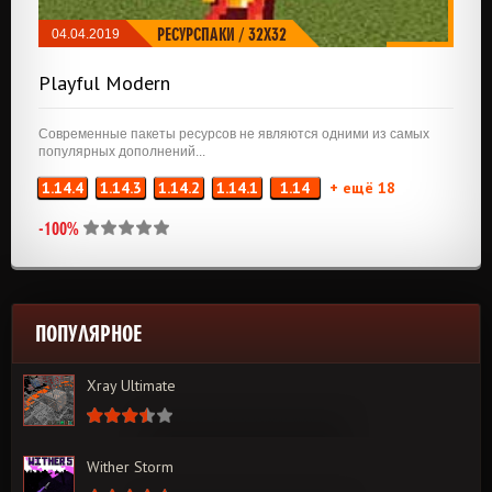
РЕСУРСПАКИ
/
32X32
04.04.2019
Playful Modern
Современные пакеты ресурсов не являются одними из самых
популярных дополнений...
1.14.4
1.14.3
1.14.2
1.14.1
1.14
+ ещё 18
-100%
ПОПУЛЯРНОЕ
Xray Ultimate
Wither Storm